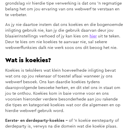
grondslag vir hierdie tipe verwerking is dat ons ’n regmatige
belang het om jou ervaring van ons webwerf te verstaan en
te verbeter.
As jy nie daartoe instem dat ons koekies en die bogenoemde
inligting gebruik nie, kan jy die gebruik daarvan deur jou
blaaierinstellings verhoed of jy kan kies om
hier
uit te teken.
Deur te kies om nie koekies te aanvaar nie, sal sekere
webwerffunksies dalk nie werk soos ons dit beoog het nie.
Wat is koekies?
Koekies is tekslêers wat klein hoeveelhede inligting bevat
wat ons op jou rekenaar of toestel aflaai wanneer jy ons
webwerf besoek. Ons kan daardie koekies tydens
daaropvolgende besoeke herken, en dit stel ons in staat om
jou te onthou. Koekies kom in baie vorme voor en ons
voorsien hieronder verdere besonderhede aan jou rakende
die tipes en kategorieë koekies wat oor die algemeen en op
hierdie webwerf gebruik word.
Eerste- en derdeparty-koekies –
of ’n koekie eersteparty of
derdeparty is, verwys na die domein wat die koekie plaas.