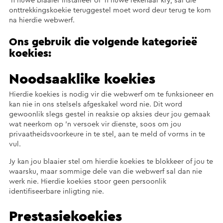
’n nuwe blaaier installeer of ’n nuwe rekenaar kry, sal die
onttrekkingskoekie teruggestel moet word deur terug te kom
na hierdie webwerf.
Ons gebruik die volgende kategorieë
koekies:
Noodsaaklike koekies
Hierdie koekies is nodig vir die webwerf om te funksioneer en
kan nie in ons stelsels afgeskakel word nie. Dit word
gewoonlik slegs gestel in reaksie op aksies deur jou gemaak
wat neerkom op ’n versoek vir dienste, soos om jou
privaatheidsvoorkeure in te stel, aan te meld of vorms in te
vul.
Jy kan jou blaaier stel om hierdie koekies te blokkeer of jou te
waarsku, maar sommige dele van die webwerf sal dan nie
werk nie. Hierdie koekies stoor geen persoonlik
identifiseerbare inligting nie.
Prestasiekoekies