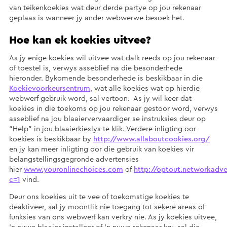
van teikenkoekies wat deur derde partye op jou rekenaar
geplaas is wanneer jy ander webwerwe besoek het.
Hoe kan ek koekies uitvee?
As jy enige koekies wil uitvee wat dalk reeds op jou rekenaar
of toestel is, verwys asseblief na die besonderhede
hieronder. Bykomende besonderhede is beskikbaar in die
Koekievoorkeursentrum
, wat alle koekies wat op hierdie
webwerf gebruik word, sal vertoon. As jy wil keer dat
koekies in die toekoms op jou rekenaar gestoor word, verwys
asseblief na jou blaaiervervaardiger se instruksies deur op
“Help” in jou blaaierkieslys te klik. Verdere inligting oor
koekies is beskikbaar by
http://www.allaboutcookies.org/
en jy kan meer inligting oor die gebruik van koekies vir
belangstellingsgegronde advertensies
hier
www.youronlinechoices.com
of
http://optout.networkadve
c=1
vind.
Deur ons koekies uit te vee of toekomstige koekies te
deaktiveer, sal jy moontlik nie toegang tot sekere areas of
funksies van ons webwerf kan verkry nie. As jy koekies uitvee,