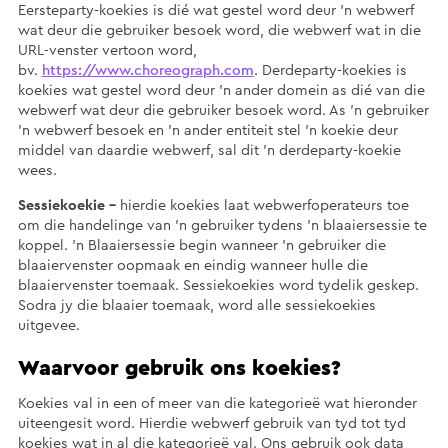
Eersteparty-koekies is dié wat gestel word deur ’n webwerf
wat deur die gebruiker besoek word, die webwerf wat in die
URL-venster vertoon word,
bv.
https://www.choreograph.com
. Derdeparty-koekies is
koekies wat gestel word deur ’n ander domein as dié van die
webwerf wat deur die gebruiker besoek word. As ’n gebruiker
’n webwerf besoek en ’n ander entiteit stel ’n koekie deur
middel van daardie webwerf, sal dit ’n derdeparty-koekie
wees.
Sessiekoekie –
hierdie koekies laat webwerfoperateurs toe
om die handelinge van ’n gebruiker tydens ’n blaaiersessie te
koppel. ’n Blaaiersessie begin wanneer ’n gebruiker die
blaaiervenster oopmaak en eindig wanneer hulle die
blaaiervenster toemaak. Sessiekoekies word tydelik geskep.
Sodra jy die blaaier toemaak, word alle sessiekoekies
uitgevee.
Waarvoor gebruik ons koekies?
Koekies val in een of meer van die kategorieë wat hieronder
uiteengesit word. Hierdie webwerf gebruik van tyd tot tyd
koekies wat in al die kategorieë val. Ons gebruik ook data