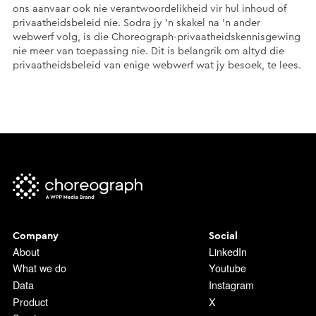
ons aanvaar ook nie verantwoordelikheid vir hul inhoud of
privaatheidsbeleid nie. Sodra jy ’n skakel na ’n ander
webwerf volg, is die Choreograph-privaatheidskennisgewing
nie meer van toepassing nie. Dit is belangrik om altyd die
privaatheidsbeleid van enige webwerf wat jy besoek, te lees.
Company
Social
About
LinkedIn
What we do
Youtube
Data
Instagram
Product
X