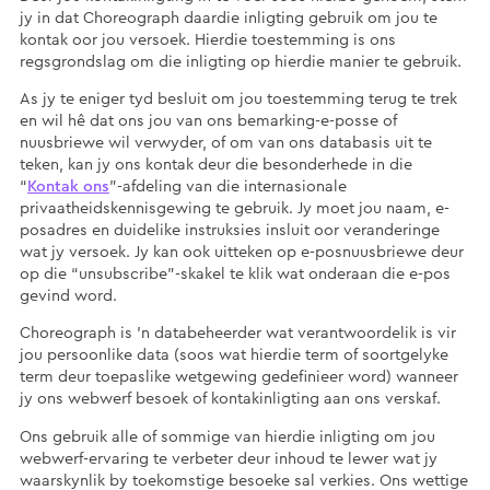
jy in dat Choreograph daardie inligting gebruik om jou te
kontak oor jou versoek. Hierdie toestemming is ons
regsgrondslag om die inligting op hierdie manier te gebruik.
As jy te eniger tyd besluit om jou toestemming terug te trek
en wil hê dat ons jou van ons bemarking-e-posse of
nuusbriewe wil verwyder, of om van ons databasis uit te
teken, kan jy ons kontak deur die besonderhede in die
“
Kontak ons
”-afdeling van die internasionale
privaatheidskennisgewing te gebruik. Jy moet jou naam, e-
posadres en duidelike instruksies insluit oor veranderinge
wat jy versoek. Jy kan ook uitteken op e-posnuusbriewe deur
op die “unsubscribe”-skakel te klik wat onderaan die e-pos
gevind word.
Choreograph is ’n databeheerder wat verantwoordelik is vir
jou persoonlike data (soos wat hierdie term of soortgelyke
term deur toepaslike wetgewing gedefinieer word) wanneer
jy ons webwerf besoek of kontakinligting aan ons verskaf.
Ons gebruik alle of sommige van hierdie inligting om jou
webwerf-ervaring te verbeter deur inhoud te lewer wat jy
waarskynlik by toekomstige besoeke sal verkies. Ons wettige