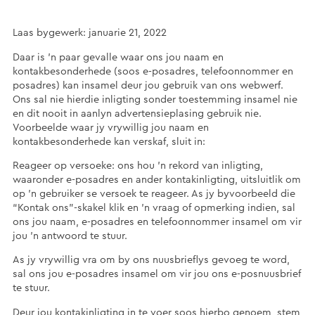
Laas bygewerk: januarie 21, 2022
Daar is ’n paar gevalle waar ons jou naam en
kontakbesonderhede (soos e-posadres, telefoonnommer en
posadres) kan insamel deur jou gebruik van ons webwerf.
Ons sal nie hierdie inligting sonder toestemming insamel nie
en dit nooit in aanlyn advertensieplasing gebruik nie.
Voorbeelde waar jy vrywillig jou naam en
kontakbesonderhede kan verskaf, sluit in:
Reageer op versoeke: ons hou ’n rekord van inligting,
waaronder e-posadres en ander kontakinligting, uitsluitlik om
op ’n gebruiker se versoek te reageer. As jy byvoorbeeld die
“Kontak ons”-skakel klik en ’n vraag of opmerking indien, sal
ons jou naam, e-posadres en telefoonnommer insamel om vir
jou ’n antwoord te stuur.
As jy vrywillig vra om by ons nuusbrieflys gevoeg te word,
sal ons jou e-posadres insamel om vir jou ons e-posnuusbrief
te stuur.
Deur jou kontakinligting in te voer soos hierbo genoem, stem