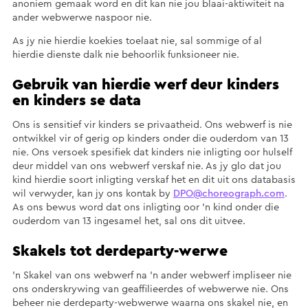
anoniem gemaak word en dit kan nie jou blaai-aktiwiteit na
ander webwerwe naspoor nie.
As jy nie hierdie koekies toelaat nie, sal sommige of al
hierdie dienste dalk nie behoorlik funksioneer nie.
Gebruik van hierdie werf deur kinders
en kinders se data
Ons is sensitief vir kinders se privaatheid. Ons webwerf is nie
ontwikkel vir of gerig op kinders onder die ouderdom van 13
nie. Ons versoek spesifiek dat kinders nie inligting oor hulself
deur middel van ons webwerf verskaf nie. As jy glo dat jou
kind hierdie soort inligting verskaf het en dit uit ons databasis
wil verwyder, kan jy ons kontak by
DPO@choreograph.com
.
As ons bewus word dat ons inligting oor ’n kind onder die
ouderdom van 13 ingesamel het, sal ons dit uitvee.
Skakels tot derdeparty-werwe
’n Skakel van ons webwerf na ’n ander webwerf impliseer nie
ons onderskrywing van geaffilieerdes of webwerwe nie. Ons
beheer nie derdeparty-webwerwe waarna ons skakel nie, en