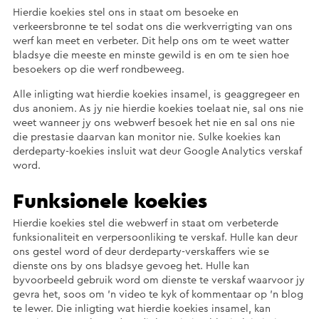
Hierdie koekies stel ons in staat om besoeke en
verkeersbronne te tel sodat ons die werkverrigting van ons
werf kan meet en verbeter. Dit help ons om te weet watter
bladsye die meeste en minste gewild is en om te sien hoe
besoekers op die werf rondbeweeg.
Alle inligting wat hierdie koekies insamel, is geaggregeer en
dus anoniem. As jy nie hierdie koekies toelaat nie, sal ons nie
weet wanneer jy ons webwerf besoek het nie en sal ons nie
die prestasie daarvan kan monitor nie. Sulke koekies kan
derdeparty-koekies insluit wat deur Google Analytics verskaf
word.
Funksionele koekies
Hierdie koekies stel die webwerf in staat om verbeterde
funksionaliteit en verpersoonliking te verskaf. Hulle kan deur
ons gestel word of deur derdeparty-verskaffers wie se
dienste ons by ons bladsye gevoeg het. Hulle kan
byvoorbeeld gebruik word om dienste te verskaf waarvoor jy
gevra het, soos om ’n video te kyk of kommentaar op ’n blog
te lewer. Die inligting wat hierdie koekies insamel, kan