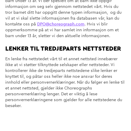
barn under 13 år. Vi ber spesielt om at barn ikke oppgir
informasjon om seg selv gjennom nettstedet vårt. Hvis du
tror barnet ditt har oppgitt denne typen informasjon, og du
vil at vi skal slette informasjonen fra databasen vår, kan du
kontakte oss på
DPO@choreograph.com
. Hvis vi blir
oppmerksomme på at vi har samlet inn informasjon om et
barn under 13 år, sletter vi den aktuelle informasjonen.
LENKER TIL TREDJEPARTS NETTSTEDER
En lenke fra nettstedet vårt til et annet nettsted innebærer
ikke at vi støtter tilknyttede selskaper eller nettsteder. Vi
kontrollerer ikke de tredjeparts nettstedene slike lenker er
knyttet til, og påtar oss heller ikke noe ansvar for deres
innhold eller personvernerklæringer. Når du følger en lenke til
et annet nettsted, gjelder ikke Choreographs
personvernerklæring lenger. Det er viktig å lese
personvernerklæringene som gjelder for alle nettstedene du
besøker.