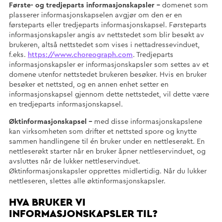
Første- og tredjeparts informasjonskapsler –
domenet som
plasserer informasjonskapselen avgjør om den er en
førsteparts eller tredjeparts informasjonskapsel. Førsteparts
informasjonskapsler angis av nettstedet som blir besøkt av
brukeren, altså nettstedet som vises i nettadressevinduet,
f.eks.
https://www.choreograph.com
. Tredjeparts
informasjonskapsler er informasjonskapsler som settes av et
domene utenfor nettstedet brukeren besøker. Hvis en bruker
besøker et nettsted, og en annen enhet setter en
informasjonskapsel gjennom dette nettstedet, vil dette være
en tredjeparts informasjonskapsel.
Øktinformasjonskapsel –
med disse informasjonskapslene
kan virksomheten som drifter et nettsted spore og knytte
sammen handlingene til én bruker under en nettleserøkt. En
nettleserøkt starter når en bruker åpner nettleservinduet, og
avsluttes når de lukker nettleservinduet.
Øktinformasjonskapsler opprettes midlertidig. Når du lukker
nettleseren, slettes alle øktinformasjonskapsler.
HVA BRUKER VI
INFORMASJONSKAPSLER TIL?