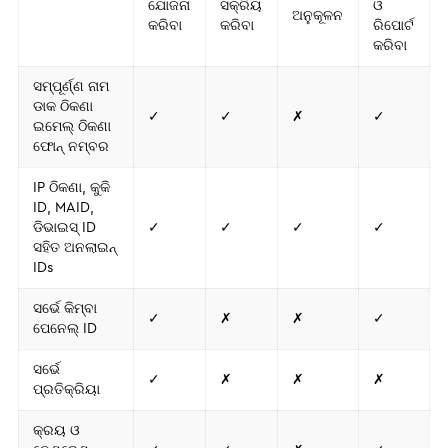
ଯୋଜନା
ସକ୍ରିୟ
ଓ
ଅନୁକୂଳନ
କରିବା
କରିବା
ରିପୋର୍ଟ
କରିବା
ସମ୍ପୂର୍ଣ୍ଣ ନାମ
ଡାକ ଠିକଣା
✓
✓
✗
✓
ଇମେଲ୍ ଠିକଣା
ଫୋନ୍ ନମ୍ବର
IP ଠିକଣା, କୁକି
ID, MAID,
ଡିଭାଇସ୍ ID
✓
✓
✓
✓
ସହିତ ଅନଲାଇନ୍
IDs
ସର୍ଭେ କିମ୍ବା
✓
✗
✗
✓
ପେନେଲ୍ ID
ସର୍ଭେ
✓
✗
✗
✗
ପ୍ରତିକ୍ରିୟା
କ୍ରୟ ଓ