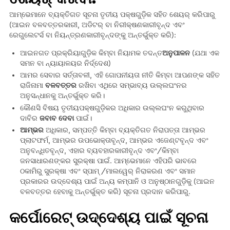
ଆମ୍ଭେମାନେ ବ୍ୟକ୍ତିଗତ ସୂଚନା ତୃତୀୟ ପକ୍ଷଗୁଡ଼ିକ ସହିତ ଶେୟର୍ କରିପାରୁ
(ଆଇନ ବଳବତ୍ତରକାରୀ, ଅଡିଟର୍ ବା ନିରୀକ୍ଷଣକାରୀବୃନ୍ଦ ଏବଂ
ରେଗୁଲେଟର୍ସ ବା ନିୟନ୍ତ୍ରଣକାରୀବୃନ୍ଦଙ୍କୁ ଅନ୍ତର୍ଭୁକ୍ତ କରି):
ଆଇନଗତ ପ୍ରକ୍ରିୟାଗୁଡ଼ିକ କିମ୍ବା ନିୟାମକ ତଦନ୍ତ
ଅନୁପାଳନ
(ଯଥା ଏକ
ସମନ ବା ନ୍ୟାୟାଳୟର ନିର୍ଦ୍ଦେଶ)
ଆମର ସେବାର ସର୍ତ୍ତାବଳୀ, ଏହି ଗୋପନୀୟତା ନୀତି କିମ୍ବା ଆପଣଙ୍କ ସହିତ
ରାଜିନାମା
ବଳବତ୍ତର
ରଖିବା ଏଥିରେ ସମ୍ଭାବ୍ୟ ଉଲ୍ଲଘଂନର
ଅନୁସନ୍ଧାନକୁ ଅନ୍ତର୍ଭୁକ୍ତ କରି।
କୌଣସି ବିଷୟ ତୃତୀୟପକ୍ଷଗୁଡ଼ିକର ଅଧିକାର ଉଲ୍ଲଘଂନ କରୁଥିବାର
ଦାବିର
ଜବାବ ଦେବା
ପାଇଁ।
ଆମ୍ଭର
ଅଧିକାର, ସମ୍ପତ୍ତି କିମ୍ବା ବ୍ୟକ୍ତିଗତ ନିରାପତ୍ତା ଆମ୍ଭର
ପ୍ଲାଟଫର୍ମ, ଆମ୍ଭର ଉପଭୋକ୍ତାବୃନ୍ଦ, ଆମ୍ଭର ଏଜେଣ୍ଟବୃନ୍ଦ ଏବଂ
ଅନୁବନ୍ଧିତବୃନ୍ଦ, ଏହାର ବ୍ୟବହାରକାରୀବୃନ୍ଦ ଏବଂ/କିମ୍ବା
ଜନସାଧାରଣଙ୍କର ସୁରକ୍ଷା ପାଇଁ. ଆମ୍ଭେମାନେ ଏହିପରି ଭାବରେ
ଠକାମିରୁ ସୁରକ୍ଷା ଏବଂ ସ୍ପାମ୍ /ମାଲୱେର୍ ନିରାକରଣ ଏବଂ ସମାନ
ପ୍ରକାରର ଉଦ୍ଦେଶ୍ୟ ପାଇଁ ଅନ୍ୟ କମ୍ପାନି ଓ ଅନୁଷ୍ଠାନଗୁଡ଼ିକୁ (ଆଇନ
ବଳବତ୍ତର ହେବାକୁ ଅନ୍ତର୍ଭୁକ୍ତ କରି) ସୂଚନା ପ୍ରଦାନ କରିପାରୁ.
କର୍ପୋରେଟ୍ ଉଦ୍ଦେଶ୍ୟ ପାଇଁ ସୂଚନା