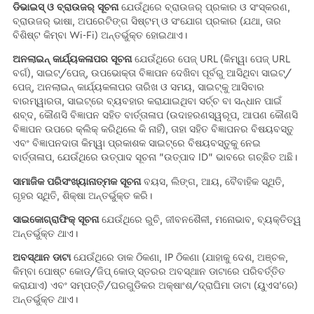
ଡିଭାଇସ୍ ଓ ବ୍ରାଉଜର୍ ସୂଚନା
ଯେଉଁଥିରେ ବ୍ରାଉଜର୍ ପ୍ରକାର ଓ ସଂସ୍କରଣ,
ବ୍ରାଉଜର୍ ଭାଷା, ଅପରେଟିଙ୍ଗ ସିଷ୍ଟମ୍ ଓ ସଂଯୋଗ ପ୍ରକାର (ଯଥା, ତାର
ବିଶିଷ୍ଟ କିମ୍ବା Wi-Fi) ଅନ୍ତର୍ଭୁକ୍ତ ହୋଇଥାଏ।
ଅନଲାଇନ୍ କାର୍ଯ୍ୟକଳାପର ସୂଚନା
ଯେଉଁଥିରେ ପେଜ୍ URL (କିମ୍ୱା ପେଜ୍ URL
ବର୍ଗ), ସାଇଟ୍/ପେଜ୍, ଉପଭୋକ୍ତା ବିଜ୍ଞାପନ ଦେଖିବା ପୂର୍ବରୁ ଆସିଥିବା ସାଇଟ୍/
ପେଜ୍, ଅନଲାଇନ୍ କାର୍ଯ୍ୟକଳାପର ତାରିଖ ଓ ସମୟ, ସାଇଟ୍‌କୁ ଆସିବାର
ବାରମ୍ୱାରତା, ସାଇଟ୍‌ରେ ବ୍ୟବହାର କରାଯାଇଥିବା ସର୍ଚ୍ଚ ବା ସନ୍ଧାନ ପାଇଁ
ଶବ୍ଦ, କୌଣସି ବିଜ୍ଞାପନ ସହିତ ବାର୍ତ୍ତାଳାପ (ଉଦାହରଣସ୍ୱରୂପ, ଆପଣ କୌଣସି
ବିଜ୍ଞାପନ ଉପରେ କ୍ଲିକ୍ କରିଥିଲେ କି ନାହିଁ), ତାହା ସହିତ ବିଜ୍ଞାପନର ବିଷୟବସ୍ତୁ
ଏବଂ ବିଜ୍ଞାପନଦାତା କିମ୍ୱା ପ୍ରକାଶକ ସାଇଟ୍‌ରେ ବିଷୟବସ୍ତୁକୁ ନେଇ
ବାର୍ତ୍ତାଳାପ, ଯେଉଁଥିରେ ଉତ୍ପାଦ ସୂଚନା "ଉତ୍ପାଦ ID" ଭାବରେ ଗଚ୍ଛିତ ଅଛି।
ସାମାଜିକ ପରିସଂଖ୍ୟାନାତ୍ମକ ସୂଚନା
ବୟସ, ଲିଙ୍ଗ, ଆୟ, ବୈବାହିକ ସ୍ଥିତି,
ଗୃହର ସ୍ଥିତି, ଶିକ୍ଷା ଅନ୍ତର୍ଭୁକ୍ତ କରି।
ସାଇକୋଗ୍ରାଫିକ୍ ସୂଚନା
ଯେଉଁଥିରେ ରୁଚି, ଜୀବନଶୈଳୀ, ମନୋଭାବ, ବ୍ୟକ୍ତିତ୍ୱ
ଅନ୍ତର୍ଭୁକ୍ତ ଥାଏ।
ଅବସ୍ଥାନ ଡାଟା
ଯେଉଁଥିରେ ଡାକ ଠିକଣା, IP ଠିକଣା (ଯାହାକୁ ଦେଶ, ଅଞ୍ଚଳ,
କିମ୍ବା ପୋଷ୍ଟ କୋଡ୍/ଜିପ୍ କୋଡ୍ ସ୍ତରର ଅବସ୍ଥାନ ଡାଟାରେ ପରିବର୍ତ୍ତିତ
କରାଯାଏ) ଏବଂ ସମ୍ପତ୍ତି/ଘରଗୁଡିକର ଅକ୍ଷାଂଶ/ଦ୍ରାଘିମା ଡାଟା (ୟୁଏସ’ରେ)
ଅନ୍ତର୍ଭୁକ୍ତ ଥାଏ।