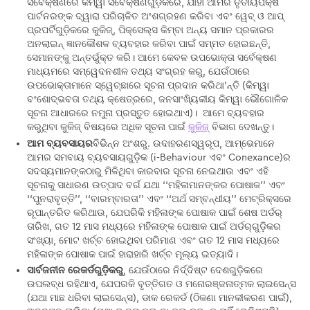
ସର୍ବେକ୍ଷଣରେ କିମ୍ୱା ସର୍ବେକ୍ଷଣଗୁଡ଼ିକରେ, ଯାହା ଆମର ତୃତୀୟପକ୍ଷ
ପାର୍ଟନରଙ୍କ ଦ୍ୱାରା ପରିଚାଳିତ ଅଂଶଗ୍ରହଣ କରିବା ଏବଂ ୱେବ୍ ଓ ଆପ୍
ପ୍ରପର୍ଟିଗୁଡ଼ିକରେ କୁକିଜ୍, ପିକ୍ସେଲ୍ସ କିମ୍ବା ଅନ୍ୟ ସମାନ ପ୍ରକାରର
ଅନଲାଇନ୍ ଜ୍ଞାନକୌଶଳ ବ୍ୟବହାର କରିବା ପାଇଁ ସମ୍ମତ ହୋଇଛନ୍ତି,
ସେମାନଙ୍କୁ ଅନ୍ତର୍ଭୁକ୍ତ କରି। ଆମେ କେବଳ ଉପଭୋକ୍ତା ସର୍ବେକ୍ଷଣ
ମାଧ୍ୟମରେ ସମ୍ୱେଦନଶୀଳ ତଥ୍ୟ ସଂଗ୍ରହ କରୁ, ଯେଉଁଠାରେ
ଉପଭୋକ୍ତାମାନେ ସ୍ୱେଚ୍ଛାରେ ସୂଚନା ପ୍ରଦାନ କରିଥା’ନ୍ତି (କିମ୍ୱା
ବଂଶୋଦ୍ଭବତା ତଥ୍ୟ କ୍ଷେତ୍ରରେ, ଜନସାଂଖ୍ୟିକୀୟ କିମ୍ୱା ଭୌଗୋଳିକ
ସୂଚନା ଆଧାରରେ ନମୁନା ପ୍ରସ୍ତୁତ ହୋଇଥାଏ)। ଆମେ ବ୍ୟବହାର
କରୁଥିବା କୁକିଜ୍ ବିଷୟରେ ଅଧିକ ସୂଚନା ପାଇଁ
କୁକିଜ୍
ବିଭାଗ ଦେଖନ୍ତୁ।
ଆମ ବ୍ୟବସାୟର
ବିଭିନ୍ନ ଅଂଶରୁ. ଉଦାହରଣସ୍ୱରୂପ, ଆମ୍ଭେମାନେ
ଆମର ସମବାୟ ବ୍ୟବସାୟଗୁଡ଼ିକ (i-Behaviour ଏବଂ Conexance)ର
ସଦସ୍ୟମାନଙ୍କଠାରୁ ମିଳିଥିବା କାରବାର ସୂଚନା ନେଇଥାଉ ଏବଂ ଏହି
ସୂଚନାକୁ ସାଧାରଣ ଉତ୍ପାଦ ବର୍ଗ ଯଥା ‘‘ମହିଳାମାନଙ୍କର ପୋଷାକ’’ ଏବଂ
‘‘ପୁନରାବୃତ୍ତି’’, ‘‘ବାରମ୍ବାରତା’’ ଏବଂ ‘‘ଅର୍ଥ ସମ୍ବନ୍ଧୀୟ’’ ମେଟ୍ରିକ୍ସରେ
ରୂପାନ୍ତରିତ କରିଥାଉ, ଯେପରିକି ମହିଳାଙ୍କ ପୋଷାକ ପାଇଁ ଶେଷ ଅର୍ଡର୍
ତାରିଖ, ଗତ 12 ମାସ ମଧ୍ୟରେ ମହିଳାଙ୍କ ପୋଷାକ ପାଇଁ ଅର୍ଡର୍‌ଗୁଡ଼ିକର
ସଂଖ୍ୟା, ମୋଟ ଖର୍ଚ୍ଚ ହୋଇଥିବା ପରିମାଣ ଏବଂ ଗତ 12 ମାସ ମଧ୍ୟରେ
ମହିଳାଙ୍କ ପୋଷାକ ପାଇଁ ହାରାହାରି ଖର୍ଚ୍ଚ ମୂଲ୍ୟ ଇତ୍ୟାଦି।
ସାର୍ବଜନୀନ ରେକର୍ଡଗୁଡ଼ିକରୁ
, ଯେଉଁଠାରେ ନିର୍ଦ୍ଦିଷ୍ଟ ଦେଶଗୁଡ଼ିକରେ
ଉପଲବ୍ଧ ରହିଥାଏ, ଯେପରକି ବୃତ୍ତିଗତ ଓ ମନୋରଞ୍ଜନାତ୍ମକ ଲାଇସେନ୍ସ
(ଯଥା ମାଛ ଧରିବା ଲାଇସେନ୍ସ), ଡାକ ରେକର୍ଡ (ଠିକଣା ମାନକୀକରଣ ପାଇଁ),