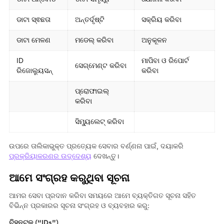
ଡାଟା ସ୍ଵଛତା
ଅନ୍ତର୍ଦୃଷ୍ଟି
ସକ୍ରିୟ କରିବା
ଡାଟା ମେଳଣ
ମଡେଲ୍ କରିବା
ଅନୁକୂଳନ
ID
ମାପିବା ଓ ରିପୋର୍ଟ
ସେଗ୍‌ମେଣ୍ଟ କରିବା
ରିଜୋଲ୍ୟୁସନ୍
କରିବା
ପ୍ରୋଫାଇଲ୍
କରିବା
ସିମ୍ୟୁଲେଟ୍ କରିବା
ଉପରେ ତାଲିକାଭୁକ୍ତ ପ୍ରତ୍ୟେକ ସେବାର ବର୍ଣ୍ଣନା ପାଇଁ, ଦୟାକରି
ପ୍ରକ୍ରିୟାକରଣର ଉଦ୍ଦେଶ୍ୟ
ଦେଖନ୍ତୁ।
ଆମେ ସଂଗ୍ରହ କରୁଥିବା ସୂଚନା
ଆମର ସେବା ପ୍ରଦାନ କରିବା ସମୟରେ ଆମେ ବ୍ୟକ୍ତିଗତ ସୂଚନା ସହିତ
ବିଭିନ୍ନ ପ୍ରକାରର ସୂଚନା ସଂଗ୍ରହ ଓ ବ୍ୟବହାର କରୁ:
ଚିହ୍ନଟକ (“IDs”)