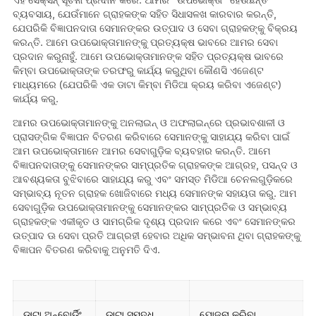
ଏହି ସେକ୍ସନ୍ ସୂଚନା ପ୍ରଦାନ କରେ. ଆମର “ଉପଭୋକ୍ତା” ହେଉଛନ୍ତି
ବ୍ୟବସାୟ, ଯେଉଁମାନେ ଗ୍ରାହକଙ୍କ ସହିତ ସିଧାସଳଖ କାରବାର କରନ୍ତି,
ଯେପରିକି ବିଜ୍ଞାପନଦାତା ସେମାନଙ୍କର ଉତ୍ପାଦ ଓ ସେବା ଗ୍ରାହକଙ୍କୁ ବିକ୍ରୟ
କରନ୍ତି. ଆମେ ଉପଭୋକ୍ତାମାନଙ୍କୁ ପ୍ରତ୍ୟକ୍ଷ ଭାବରେ ଆମର ସେବା
ପ୍ରଦାନ କରୁନାହୁଁ. ଆମେ ଉପଭୋକ୍ତାମାନଙ୍କ ସହିତ ପ୍ରତ୍ୟକ୍ଷ ଭାବରେ
କିମ୍ବା ଉପଭୋକ୍ତାଙ୍କ ତରଫରୁ କାର୍ଯ୍ୟ କରୁଥିବା କୌଣସି ଏଜେଣ୍ଟ
ମାଧ୍ୟମରେ (ଯେପରିକି ଏକ ଡାଟା କିମ୍ବା ମିଡିଆ କ୍ରୟ କରିବା ଏଜେଣ୍ଟ)
କାର୍ଯ୍ୟ କରୁ.
ଆମର ଉପଭୋକ୍ତାମାନଙ୍କୁ ଅନଲାଇନ୍ ଓ ଅଫଲାଇନ୍‌ରେ ପ୍ରଭାବଶାଳୀ ଓ
ପ୍ରାସଙ୍ଗିକ ବିଜ୍ଞାପନ ବିତରଣ କରିବାରେ ସେମାନଙ୍କୁ ସାହାଯ୍ୟ କରିବା ପାଇଁ
ଆମ ଉପଭୋକ୍ତାମାନେ ଆମର ସେବାଗୁଡ଼ିକ ବ୍ୟବହାର କରନ୍ତି. ଆମେ
ବିଜ୍ଞାପନଦାତାଙ୍କୁ ସେମାନଙ୍କର ସାମ୍ପ୍ରତିକ ଗ୍ରାହକଙ୍କ ଆଗ୍ରହ, ପସନ୍ଦ ଓ
ଆବଶ୍ୟକତା ବୁଝିବାରେ ସାହାଯ୍ୟ କରୁ ଏବଂ ସମସ୍ତ ମିଡିଆ ଚେନଲଗୁଡ଼ିକରେ
ସମ୍ଭାବ୍ୟ ନୂତନ ଗ୍ରାହକ ଖୋଜିବାରେ ମଧ୍ୟ ସେମାନଙ୍କ ସହାୟତା କରୁ. ଆମ
ସେବାଗୁଡ଼ିକ ଉପଭୋକ୍ତାମାନଙ୍କୁ ସେମାନଙ୍କର ସାମ୍ପ୍ରତିକ ଓ ସମ୍ଭାବ୍ୟ
ଗ୍ରାହକଙ୍କ ଏକୀକୃତ ଓ ସାମଗ୍ରିକ ଦୃଶ୍ୟ ପ୍ରଦାନ କରେ ଏବଂ ସେମାନଙ୍କର
ଉତ୍ପାଦ ଊ ସେବା ପ୍ରତି ଆଗ୍ରହୀ ହେବାର ଅଧିକ ସମ୍ଭାବନା ଥିବା ଗ୍ରାହକଙ୍କୁ
ବିଜ୍ଞାପନ ବିତରଣ କରିବାକୁ ଅନୁମତି ଦିଏ.
ଡାଟା ଅନ୍‌ବୋର୍ଡିଂ
ଡାଟା ସମୃଦ୍ଧି
ଯୋଜନା କରିବା