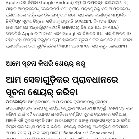
Apple iOS କିମ୍ବା Google Android) ଦ୍ୱାରା ଉପଲବ୍ଧ କରାଯାଇଥାଏ,
ଯାହାକି ଆପ୍ଲିକେସନ୍ ଡେଭଲପର୍ସ ଏବଂ ତୃତୀୟ ପକ୍ଷଗୁଡ଼ିକୁ ଏକ ଆପ୍ଲିକେସନ୍
ପରିବେଶରେ ନିର୍ଦ୍ଦିଷ୍ଟ ଡିଭାଇସ୍ ଏବଂ ଜଣେ ବ୍ୟବହାରକାରୀଙ୍କ ସମ୍ପର୍କିତ
ନିର୍ଦ୍ଦିଷ୍ଟ ସୂଚନା ଚିହ୍ନଟ କରିବାକୁ ଅନୁମତି ଦେଇଥାଏ. ବିଜ୍ଞାପନ IDsର
ଉଦାହରଣରେ ଅନ୍ତର୍ଭୁକ୍ତ ହେଉଛି ମୋବାଇଲ୍ ବିଜ୍ଞାପନ IDs (MAIDs)
ଯେପରିକି Apple​ର “IDFA” ଏବଂ Google​ର ବିଜ୍ଞାପନ ID. ଏକ ବିଜ୍ଞାପନ ID
ସହିତ ଏହା ସଂଗ୍ରହ କରୁଥିବା ବ୍ୟବହାରକାରୀ ସୂଚନା ମିଳିତ ଭାବରେ ଆମ ସେବା
ପ୍ରଦର୍ଶନରେ ତଥା ରୁଚିଭିତ୍ତିକ ବିଜ୍ଞାପନ ପ୍ରଦାନରେ ବ୍ୟବହୃତ ହୋଇଥାଏ।
ଆମେ ସୂଚନା କିପରି ଶେୟର୍ କରୁ
ଆମ ସେବାଗୁଡ଼ିକର ପ୍ରାବଧାନରେ
ସୂଚନା ଶେୟର୍ କରିବା
ଉପଭୋକ୍ତା:
ଆମ୍ଭେମାନେ ଆମ ଉପଭୋକ୍ତାମାନଙ୍କୁ (କିମ୍ବା
ଉପଭୋକ୍ତାଙ୍କ ତରଫରୁ କାର୍ଯ୍ୟ କରୁଥିବା ଏଜେଣ୍ଟମାନଙ୍କୁ), ସେବା ପ୍ରଦାନ
କରିବା ପାଇଁ ଏହି ଗୋପନୀୟତା ନୀତିରେ ବର୍ଣ୍ଣିତ ସୂଚନା ବ୍ୟବହାର କରିଥାଉ,
ଯାହାକି ଏହି ସୂଚନା ପ୍ରତି ଆମ ଉପଭୋକ୍ତାମାନଙ୍କୁ ଆକ୍ସେସ୍ ପ୍ରଦାନ କରିବା
କିମ୍ବା ଲାଇସେନ୍ସ ପ୍ରଦାନ କରିବା, ଶେୟର୍ କରିବାକୁ ଅନ୍ତର୍ଭୁକ୍ତ କରିପାରେ.
ଆମର ସମବାୟ ଡାଟାବେସ୍ ପାଇଁ (i-Behaviour ଓ Conexance)