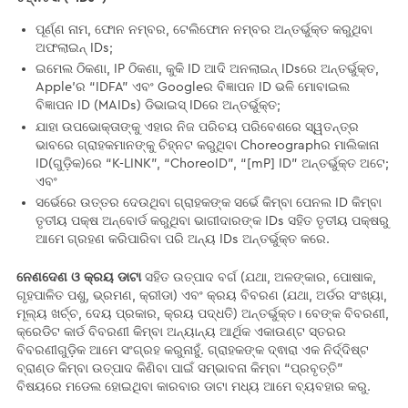
ପୂର୍ଣ୍ଣ ନାମ, ଫୋନ ନମ୍ବର, ଟେଲିଫୋନ ନମ୍ବର ଅନ୍ତର୍ଭୁକ୍ତ କରୁଥିବା
ଅଫଲାଇନ୍ IDs;
ଇମେଲ ଠିକଣା, IP ଠିକଣା, କୁକି ID ଆଦି ଅନଲାଇନ୍ IDsରେ ଅନ୍ତର୍ଭୁକ୍ତ,
Apple’ର “IDFA” ଏବଂ Googleର ବିଜ୍ଞାପନ ID ଭଳି ମୋବାଇଲ
ବିଜ୍ଞାପନ ID (MAIDs) ଡିଭାଇସ୍ IDରେ ଅନ୍ତର୍ଭୁକ୍ତ;
ଯାହା ଉପଭୋକ୍ତାଙ୍କୁ ଏହାର ନିଜ ପରିଚୟ ପରିବେଶରେ ସ୍ୱତନ୍ତ୍ର
ଭାବରେ ଗ୍ରାହକମାନଙ୍କୁ ଚିହ୍ନଟ କରୁଥିବା Choreographର ମାଲିକାନା
ID(ଗୁଡ଼ିକ)ରେ “K-LINK”, “ChoreoID”, “[mP] ID” ଅନ୍ତର୍ଭୁକ୍ତ ଅଟେ;
ଏବଂ
ସର୍ଭେରେ ଉତ୍ତର ଦେଉଥିବା ଗ୍ରାହକଙ୍କ ସର୍ଭେ କିମ୍ବା ପେନଲ ID କିମ୍ବା
ତୃତୀୟ ପକ୍ଷ ଅନ୍‌ବୋର୍ଡ କରୁଥିବା ଭାଗୀଦାରଙ୍କ IDs ସହିତ ତୃତୀୟ ପକ୍ଷରୁ
ଆମେ ଗ୍ରହଣ କରିପାରିବା ପରି ଅନ୍ୟ IDs ଅନ୍ତର୍ଭୁକ୍ତ କରେ.
ନେଣଦେଣ ଓ କ୍ରୟ ଡାଟା
ସହିତ ଉତ୍ପାଦ ବର୍ଗ (ଯଥା, ଅଳଙ୍କାର, ପୋଷାକ,
ଗୃହପାଳିତ ପଶୁ, ଭ୍ରମଣ, କ୍ରୀଡା) ଏବଂ କ୍ରୟ ବିବରଣ (ଯଥା, ଅର୍ଡର ସଂଖ୍ୟା,
ମୂଲ୍ୟ ଖର୍ଚ୍ଚ, ଦେୟ ପ୍ରକାର, କ୍ରୟ ପଦ୍ଧତି) ଅନ୍ତର୍ଭୁକ୍ତ। ବେଙ୍କ ବିବରଣୀ,
କ୍ରେଡିଟ କାର୍ଡ ବିବରଣୀ କିମ୍ବା ଅନ୍ୟାନ୍ୟ ଆର୍ଥିକ ଏକାଉଣ୍ଟ ସ୍ତରର
ବିବରଣୀଗୁଡ଼ିକ ଆମେ ସଂଗ୍ରହ କରୁନାହୁଁ. ଗ୍ରାହକଙ୍କ ଦ୍ଵାରା ଏକ ନିର୍ଦ୍ଦିଷ୍ଟ
ବ୍ରାଣ୍ଡ କିମ୍ବା ଉତ୍ପାଦ କିଣିବା ପାଇଁ ସମ୍ଭାବନା କିମ୍ବା “ପ୍ରବୃତ୍ତି”
ବିଷୟରେ ମଡେଲ ହୋଇଥିବା କାରବାର ଡାଟା ମଧ୍ୟ ଆମେ ବ୍ୟବହାର କରୁ.