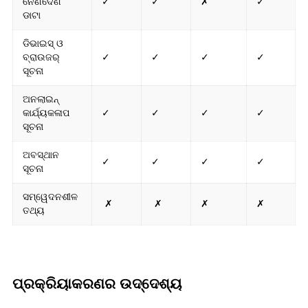
ନେଣଦେଣ
✓
✓
✗
✓
ଡାଟା
ଡିଭାଇସ୍ ଓ
ବ୍ରାଉଜର୍
✓
✓
✓
✓
ସୂଚନା
ଅନଲାଇନ୍
କାର୍ଯ୍ୟକଳାପ
✓
✓
✓
✓
ସୂଚନା
ଅବସ୍ଥାନ
✓
✓
✓
✓
ସୂଚନା
ସମ୍ୱେଦନଶୀଳ
✗
✗
✗
✗
ତଥ୍ୟ
ପ୍ରକ୍ରିୟାକରଣର ଉଦ୍ଦେଶ୍ୟ