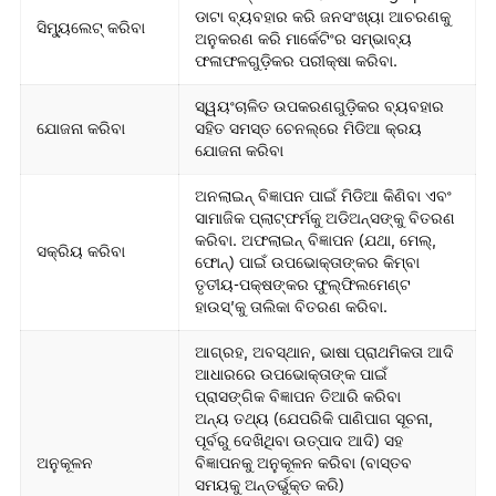
ଡାଟା ବ୍ୟବହାର କରି ଜନସଂଖ୍ୟା ଆଚରଣକୁ
ସିମ୍ୟୁଲେଟ୍ କରିବା
ଅନୁକରଣ କରି ମାର୍କେଟିଂର ସମ୍ଭାବ୍ୟ
ଫଳାଫଳଗୁଡ଼ିକର ପରୀକ୍ଷା କରିବା.
ସ୍ୱୟଂଚାଳିତ ଉପକରଣଗୁଡ଼ିକର ବ୍ୟବହାର
ଯୋଜନା କରିବା
ସହିତ ସମସ୍ତ ଚେନଲ୍‌ରେ ମିଡିଆ କ୍ରୟ
ଯୋଜନା କରିବା
ଅନଲାଇନ୍ ବିଜ୍ଞାପନ ପାଇଁ ମିଡିଆ କିଣିବା ଏବଂ
ସାମାଜିକ ପ୍ଲାଟ୍‌ଫର୍ମକୁ ଅଡିଅନ୍ସଙ୍କୁ ବିତରଣ
କରିବା. ଅଫଲାଇନ୍ ବିଜ୍ଞାପନ (ଯଥା, ମେଲ୍,
ସକ୍ରିୟ କରିବା
ଫୋନ୍) ପାଇଁ ଉପଭୋକ୍ତାଙ୍କର କିମ୍ବା
ତୃତୀୟ-ପକ୍ଷଙ୍କର ଫୁଲ୍‌ଫିଲମେଣ୍ଟ
ହାଉସ୍’କୁ ତାଲିକା ବିତରଣ କରିବା.
ଆଗ୍ରହ, ଅବସ୍ଥାନ, ଭାଷା ପ୍ରାଥମିକତା ଆଦି
ଆଧାରରେ ଉପଭୋକ୍ତାଙ୍କ ପାଇଁ
ପ୍ରାସଙ୍ଗିକ ବିଜ୍ଞାପନ ତିଆରି କରିବା
ଅନ୍ୟ ତଥ୍ୟ (ଯେପରିକି ପାଣିପାଗ ସୂଚନା,
ପୂର୍ବରୁ ଦେଖିଥିବା ଉତ୍ପାଦ ଆଦି) ସହ
ଅନୁକୂଳନ
ବିଜ୍ଞାପନକୁ ଅନୁକୂଳନ କରିବା (ବାସ୍ତବ
ସମୟକୁ ଅନ୍ତର୍ଭୁକ୍ତ କରି)