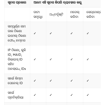
ସୂଚନା ପ୍ରକାର
ଆମେ ଏହି ସୂଚନା କିପରି ବ୍ୟବହାର କରୁ
ଡାଟା
ମଡେଲ୍
ସେଗ୍‌ମେଣ୍ଟ
ଅନ୍ତର୍ଦୃଷ୍ଟି
ସମୃଦ୍ଧି
କରିବା
କରିବା
ସମ୍ପୂର୍ଣ୍ଣ ନାମ
ଡାକ ଠିକଣା
✓
✓
✓
✓
ଇମେଲ୍ ଠିକଣା
ଫୋନ୍ ନମ୍ବର
IP ଠିକଣା, କୁକି
ID, MAID,
ଡିଭାଇସ୍ ID
✓
✓
✓
✓
ସହିତ
ଅନଲାଇନ୍ IDs
ସର୍ଭେ କିମ୍ବା
✓
✓
✓
✓
ପେନେଲ୍ ID
ସର୍ଭେ
✓
✓
✓
✓
ପ୍ରତିକ୍ରିୟା