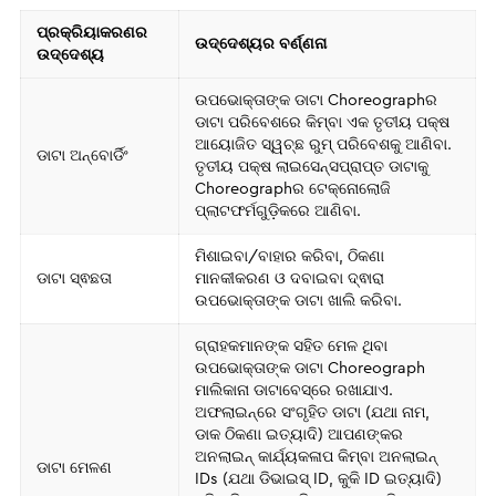
ପ୍ରକ୍ରିୟାକରଣର
ଉଦ୍ଦେଶ୍ୟର ବର୍ଣ୍ଣନା
ଉଦ୍ଦେଶ୍ୟ
ଉପଭୋକ୍ତାଙ୍କ ଡାଟା Choreographର
ଡାଟା ପରିବେଶରେ କିମ୍ବା ଏକ ତୃତୀୟ ପକ୍ଷ
ଆୟୋଜିତ ସ୍ୱଚ୍ଛ ରୁମ୍ ପରିବେଶକୁ ଆଣିବା.
ଡାଟା ଅନ୍‌ବୋର୍ଡିଂ
ତୃତୀୟ ପକ୍ଷ ଲାଇସେନ୍ସପ୍ରାପ୍ତ ଡାଟାକୁ
Choreographର ଟେକ୍ନୋଲୋଜି
ପ୍ଲାଟଫର୍ମଗୁଡ଼ିକରେ ଆଣିବା.
ମିଶାଇବା/ବାହାର କରିବା, ଠିକଣା
ଡାଟା ସ୍ଵଛତା
ମାନକୀକରଣ ଓ ଦବାଇବା ଦ୍ଵାରା
ଉପଭୋକ୍ତାଙ୍କ ଡାଟା ଖାଲି କରିବା.
ଗ୍ରାହକମାନଙ୍କ ସହିତ ମେଳ ଥିବା
ଉପଭୋକ୍ତାଙ୍କ ଡାଟା Choreograph
ମାଲିକାନା ଡାଟାବେସ୍‌ରେ ରଖାଯାଏ.
ଅଫଲାଇନ୍‌ରେ ସଂଗୃହିତ ଡାଟା (ଯଥା ନାମ,
ଡାକ ଠିକଣା ଇତ୍ୟାଦି) ଆପଣଙ୍କର
ଅନଲାଇନ୍ କାର୍ଯ୍ୟକଳାପ କିମ୍ବା ଅନଲାଇନ୍
ଡାଟା ମେଳଣ
IDs (ଯଥା ଡିଭାଇସ୍ ID, କୁକି ID ଇତ୍ୟାଦି)