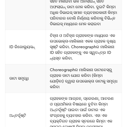
ସହିତ ମିଳାଇବା ଭଳି ଅନଲାଇନ୍ ସହିତ
ଅଫଲାଇନ୍ ଡାଟା ମେଳ କରିବା. ଦୁଇଟି କିମ୍ବା
ଅଧିକ ଡିଭାଇସ୍ ସମାନ ବ୍ୟବହାରକାରୀ କିମ୍ବା
ପରିବାରର ବୋଲି ନିର୍ଣ୍ଣୟ କରିବାକୁ ବିଭିନ୍ନ
ଡିଭାଇସ୍ ମଧ୍ୟରେ ମେଳ କରାଇବା
ଚିହ୍ନା ଓ ଅଚିହ୍ନା ଗ୍ରାହକଙ୍କ ମଧ୍ୟରେ ଏକ
ଉପଭୋକ୍ତା-ମାଲିକାନା ଏକକ ଗ୍ରାହକ ଦୃଶ୍ୟ
ID ରିଜୋଲ୍ୟୁସନ୍
ସୃଷ୍ଟି କରିବା. Choreographର ମାଲିକାନା
ID ସହିତ ଗ୍ରାହକଙ୍କୁ ଏକ ସ୍ୱତନ୍ତ୍ର ID
ନ୍ୟସ୍ତ କରିବା.
Choreographର ମାଲିକାନା ଡାଟାବେସ୍‌ରୁ
ଗ୍ରାହକ ଡାଟା ଯୋଗ କରିବା (କିମ୍ବା
ଡାଟା ସମୃଦ୍ଧି
ଯୋଡ଼ିବା) ଦ୍ୱାରା ଉପଭୋକ୍ତା ଡାଟାକୁ ସମୃଦ୍ଧ
କରିବା
ଗ୍ରାହକଙ୍କ ଆଗ୍ରହ, ପ୍ରେରଣା, ଆଚରଣ
ଓ ପ୍ରାଥମିକତା ବିଷୟରେ ବୁଝିବା କିମ୍ବା
ଅନ୍ତର୍ଦୃଷ୍ଟି ପାଇବା ପାଇଁ ଡାଟାର ଏକ
ଅନ୍ତର୍ଦୃଷ୍ଟି
ସଂଗ୍ରହକୁ ବ୍ୟବହାର କରିବା. ଏହା ଏକ
ବ୍ୟକ୍ତିଗତ ଗ୍ରାହକ ସ୍ତରରେ କିମ୍ବା ଏକ
ସମଗ୍ର ଗୋଷ୍ଠୀ କିମ୍ବା ଜନସଂଖ୍ୟା