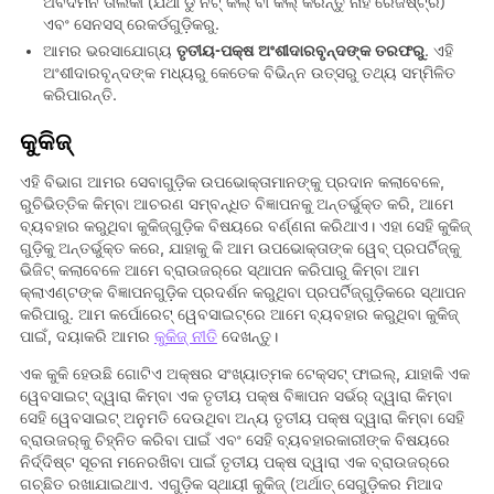
ଅବଦମନ ତାଲିକା (ଯଥା ଡୁ ନଟ୍ କଲ୍ ବା କଲ୍ କରନ୍ତୁ ନାହିଁ ରେଜିଷ୍ଟ୍ରି)
ଏବଂ ସେନସସ୍ ରେକର୍ଡଗୁଡ଼ିକରୁ.
ଆମର ଭରସାଯୋଗ୍ୟ
ତୃତୀୟ-ପକ୍ଷ ଅଂଶୀଦାରବୃନ୍ଦଙ୍କ ତରଫରୁ
. ଏହି
ଅଂଶୀଦାରବୃନ୍ଦଙ୍କ ମଧ୍ୟରୁ କେତେକ ବିଭିନ୍ନ ଉତ୍ସରୁ ତଥ୍ୟ ସମ୍ମିଳିତ
କରିପାରନ୍ତି.
କୁକିଜ୍
ଏହି ବିଭାଗ ଆମର ସେବାଗୁଡ଼ିକ ଉପଭୋକ୍ତାମାନଙ୍କୁ ପ୍ରଦାନ କଲାବେଳେ,
ରୁଚିଭିତ୍ତିକ କିମ୍ବା ଆଚରଣ ସମ୍ବନ୍ଧିତ ବିଜ୍ଞାପନକୁ ଅନ୍ତର୍ଭୁକ୍ତ କରି, ଆମେ
ବ୍ୟବହାର କରୁଥିବା କୁକିଜ୍​ଗୁଡ଼ିକ ବିଷୟରେ ବର୍ଣ୍ଣନା କରିଥାଏ। ଏହା ସେହି କୁକିଜ୍​
ଗୁଡ଼ିକୁ ଅନ୍ତର୍ଭୁକ୍ତ କରେ, ଯାହାକୁ କି ଆମ ଉପଭୋକ୍ତାଙ୍କ ୱେବ୍ ପ୍ରପର୍ଟିଜ୍‌କୁ
ଭିଜିଟ୍ କଲାବେଳେ ଆମେ ବ୍ରାଉଜର୍​ରେ ସ୍ଥାପନ କରିପାରୁ କିମ୍ବା ଆମ
କ୍ଲାଏଣ୍ଟଙ୍କ ବିଜ୍ଞାପନଗୁଡ଼ିକ ପ୍ରଦର୍ଶନ କରୁଥିବା ପ୍ରପର୍ଟିଜ୍‌ଗୁଡ଼ିକରେ ସ୍ଥାପନ
କରିପାରୁ. ଆମ କର୍ପୋରେଟ୍ ୱେବସାଇଟ୍‌ରେ ଆମେ ବ୍ୟବହାର କରୁଥିବା କୁକିଜ୍
ପାଇଁ, ଦୟାକରି ଆମର
କୁକିଜ୍ ନୀତି
ଦେଖନ୍ତୁ।
ଏକ କୁକି ହେଉଛି ଗୋଟିଏ ଅକ୍ଷର ସଂଖ୍ୟାତ୍ମକ ଟେକ୍ସଟ୍ ଫାଇଲ୍, ଯାହାକି ଏକ
ୱେବସାଇଟ୍ ଦ୍ୱାରା କିମ୍ବା ଏକ ତୃତୀୟ ପକ୍ଷ ବିଜ୍ଞାପନ ସର୍ଭର୍ ଦ୍ୱାରା କିମ୍ବା
ସେହି ୱେବସାଇଟ୍ ଅନୁମତି ଦେଉଥିବା ଅନ୍ୟ ତୃତୀୟ ପକ୍ଷ ଦ୍ୱାରା କିମ୍ବା ସେହି
ବ୍ରାଉଜର୍​କୁ ଚିହ୍ନିତ କରିବା ପାଇଁ ଏବଂ ସେହି ବ୍ୟବହାରକାରୀଙ୍କ ବିଷୟରେ
ନିର୍ଦ୍ଦିଷ୍ଟ ସୂଚନା ମନେରଖିବା ପାଇଁ ତୃତୀୟ ପକ୍ଷ ଦ୍ୱାରା ଏକ ବ୍ରାଉଜର୍​ରେ
ଗଚ୍ଛିତ ରଖାଯାଇଥାଏ. ଏଗୁଡ଼ିକ ସ୍ଥାୟୀ କୁକିଜ୍ (ଅର୍ଥାତ୍ ସେଗୁଡ଼ିକର ମିଆଦ