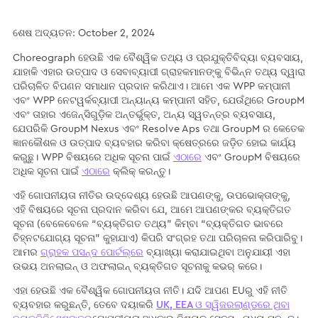
ଶେଷ ଅଦ୍ୟତନ: October 2, 2024
Choreograph ହେଉଛି ଏକ ବୈଶ୍ୱିକ ତଥ୍ୟ ଓ ପ୍ରଯୁକ୍ତିବିଦ୍ୟା ବ୍ୟବସାୟ,
ଯାହାକି ଏହାର ଉତ୍ପାଦ ଓ ସେବାବ୍ୟାପୀ ଗ୍ରାହକମାନଙ୍କୁ ବିଭିନ୍ନ ତଥ୍ୟ ଦ୍ୱାରା
ପରିଚାଳିତ ବିପଣନ ସମାଧାନ ପ୍ରଦାନ କରିଥାଏ। ଆମେ ଏକ WPP କମ୍ପାନୀ
ଏବଂ WPP ନେଟୱର୍କବ୍ୟାପୀ ଅନ୍ୟାନ୍ୟ କମ୍ପାନୀ ସହିତ, ଯେଉଁଥିରେ GroupM
ଏବଂ ତାହାର ଏଜେନ୍ସିଗୁଡ଼ିକ ଅନ୍ତର୍ଭୁକ୍ତ, ଅନ୍ୟ ସ୍ୱତନ୍ତ୍ର ବ୍ୟବସାୟ,
ଯେପରିକି GroupM Nexus ଏବଂ Resolve Aps ତଥା GroupM ର କେତେକ
ଜ୍ଞାନକୌଶଳ ଓ ଉତ୍ପାଦ ବ୍ୟବହାର କରିବା କ୍ଷେତ୍ରରେ ଜଡ଼ିତ ହୋଇ କାର୍ଯ୍ୟ
କରୁଛୁ। WPP ବିଷୟରେ ଅଧିକ ସୂଚନା ପାଇଁ
ଏଠାରେ
ଏବଂ GroupM ବିଷୟରେ
ଅଧିକ ସୂଚନା ପାଇଁ
ଏଠାରେ
କ୍ଲିକ୍ କରନ୍ତୁ।
ଏହି ଗୋପନୀୟତା ନୀତିର ଉଦ୍ଦେଶ୍ୟ ହେଉଛି ଆପଣଙ୍କୁ, ଉପଭୋକ୍ତାଙ୍କୁ,
ଏହି ବିଷୟରେ ସୂଚନା ପ୍ରଦାନ କରିବା ଯେ, ଆମେ ଆପଣଙ୍କର ବ୍ୟକ୍ତିଗତ
ସୂଚନା (ବେଳେବେଳେ “ବ୍ୟକ୍ତିଗତ ତଥ୍ୟ” କିମ୍ବା “ବ୍ୟକ୍ତିଗତ ଭାବରେ
ଚିହ୍ନଟଯୋଗ୍ୟ ସୂଚନା” କୁହାଯାଏ) କିପରି ସଂଗ୍ରହ ତଥା ପରିଚାଳନା କରିପାରିବୁ।
ଆମର
ଗ୍ରାହକ ପସନ୍ଦ ପୋର୍ଟଲ୍‌ରେ
ବ୍ୟାଖ୍ୟା କରାଯାଇଥିବା ଅନୁଯାୟୀ ଏହା
ଉଭୟ ଅନଲାଇନ୍ ଓ ଅଫଲାଇନ୍ ବ୍ୟକ୍ତିଗତ ସୂଚନାକୁ କଭର୍‌ କରେ।
ଏହା ହେଉଛି ଏକ ବୈଶ୍ୱିକ ଗୋପନୀୟତା ନୀତି। ଯଦି ଆପଣ EUରୁ ଏହି ନୀତି
ବ୍ୟବହାର କରୁଛନ୍ତି, ତେବେ ଦୟାକରି
UK, EEA ଓ ସ୍ୱିଜରଲାଣ୍ଡରେ ଥିବା