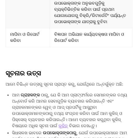
ଉପଭୋକ୍ତାଙ୍କ ଅନୁଭବଗୁଡ଼ିକୁ
ବ୍ୟକ୍ତିଭିତ୍ତିକ କରିବା ପାଇଁ ପ୍ରଥମ
ଯୋଗାଯୋଗରୁ ବିକ୍ରି/ରିଟାର୍ଗେଟିଂ ପର୍ଯ୍ୟନ୍ତ
ଉପଭୋକ୍ତାଙ୍କ ଯାତ୍ରାକୁ ବୁଝିବା
ମାପିବା ଓ ରିପୋର୍ଟ
ବିଜ୍ଞାପନ ଅଭିଯାନ କାର୍ଯ୍ୟଦକ୍ଷତା ମାପିବା ଓ
କରିବା
ରିପୋର୍ଟ କରିବା
ସୂଚନାର ଉତ୍ସ
ଆମେ ବିଭିନ୍ନ ଉତ୍ସରୁ ସୂଚନା ପ୍ରାପ୍ତ କରୁ, ଯେଉଁଥିରେ ଅନ୍ତର୍ଭୁକ୍ତ ଅଛି:
ଆମ
ଗ୍ରାହକଙ୍କ
ଠାରୁ, ଯେ କି ଆମ ପ୍ଲାଟ୍‌ଫର୍ମରେ ସେମାନଙ୍କର ତଥ୍ୟ
ଅନ୍‌ବୋର୍ଡ କରି ଆମର ସେବାଗୁଡ଼ିକ ବ୍ୟବହାର କରିପାରନ୍ତି ଏବଂ
ଗ୍ରାହକମାନଙ୍କର ୱେବ୍ ଓ ଆପ୍ ପ୍ରପର୍ଟିକୁ ଆସୁଥିବା
ଉପଭୋକ୍ତାମାନଙ୍କଠାରୁ ତଥ୍ୟ ସଂଗ୍ରହ କରିବା ପାଇଁ ଆମ କୁକିଜ୍ ଓ
ପିକ୍ସେଲ୍ ବ୍ୟବହାର କରିପାରନ୍ତି। ଆମେ ବ୍ୟବହାର କରୁଥିବା କୁକିଜ୍
ବିଷୟରେ ଅଧିକ ସୂଚନା ପାଇଁ
କୁକିଜ୍
ବିଭାଗ ଦେଖନ୍ତୁ।
ସିଧାସଳଖ ଭାବରେ
ଉପଭୋକ୍ତାଙ୍କଠାରୁ
, ଯେଉଁ ଉପଭୋକ୍ତାମାନେ ଆମ