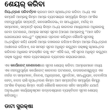
ଶେୟର୍ କରିବା
ନିୟନ୍ତ୍ରଣ ପରିବର୍ତ୍ତନ
କ୍ରମେ ଡାଟା ସ୍ଥାନାନ୍ତର କରିବା: ଅନ୍ୟ ଏକ
କମ୍ପାନି ଆମ୍ଭକୁ କିମ୍ବା ଆମ୍ଭ ବ୍ୟବସାୟର ସମ୍ପୂର୍ଣ୍ଣ କିମ୍ବା ଆଂଶିକ
ମହତ୍ୱପୂର୍ଣ୍ଣ ସମ୍ପତ୍ତି, କନସୋଲିଡେସନ୍ ବା ସମନ୍ୱୟନ, ମର୍ଜର୍ ବା
ସମ୍ମେଳନ, ସମ୍ପତ୍ତି କ୍ରୟ କିମ୍ବା ଅନ୍ୟ କାରବାର ମାଧ୍ୟମରେ ଅଧିକାରକୁ
ନେବା ଘଟଣାରେ, ଆମ୍ଭେ ସମସ୍ତ ସୂଚନା (ଆପଣ ଆମ୍ଭଙ୍କୁ ‘‘ଆମ ସହିତ
ଯୋଗାଯୋଗ କରନ୍ତୁ’’ ପୃଷ୍ଠାରେ ପ୍ରଦାନ କରିଥିବା କୌଣସି ସୂଚନାକୁ
ଅନ୍ତର୍ଭୁକ୍ତ କରି) ଯାହାକି ଆମ୍ଭ ଦଖଲରେ ରହିଥାଏ କିମ୍ବା ଆମ୍ଭ ନିୟନ୍ତ୍ରଣ
ଅଧୀନରେ ରହିଥାଏ, ସେ ସମସ୍ତ ସୂଚନା ଅଧିକୃତ କରୁଥିବା ପକ୍ଷକୁ ସ୍ଥାନାନ୍ତର
କରିବାର ଅଧିକାର ସଂରକ୍ଷିତ ରଖୁ ଏବଂ ଏହିକି ଯେ, ଏହି ସୂଚନା ଅଧିକୃତ କରୁଥିବା
ପକ୍ଷ ଦ୍ୱାରା ଏହାର ବ୍ୟବସାୟରେ ବ୍ୟବହାର କରାଯାଇପାରେ.
ଏକ
କର୍ପୋରେଟ୍ ନେଣଦେଣ
ରେ ସୂଚନା ଶେୟର୍ କରିବା: ଆମ୍ଭେମାନେ ମଧ୍ୟ
ଏକ ମହତ୍ୱପୂର୍ଣ୍ଣ କର୍ପୋରେଟ୍ କାରବାର ଘଟଣାରେ, ଉଦାହରଣସ୍ୱରୂପ ଏକ
ମର୍ଜର ବା ସମ୍ମେଳନ, ନିବେଶ, ଅଧିଗ୍ରହଣ, ପୁନର୍ଗଠନ, ସମନ୍ୱୟନ, ଦେବାଳିଆ
ହେବା, ନଗଦ ରାଶି ରୂପାନ୍ତରଣ କିମ୍ବା ଆମ ସମ୍ପତ୍ତିର ସମ୍ପୂର୍ଣ୍ଣ କିମ୍ୱା
ଆଂଶିକ ବିକ୍ରୟ କିମ୍ବା ଏପରି କୌଣସି କାରବାର ସହିତ ସମ୍ପର୍କିତ ଯଥାର୍ଥ
ଅନୁସନ୍ଧାନ କାର୍ଯ୍ୟାନୁଷ୍ଠାନ ଉଦ୍ଦେଶ୍ୟରେ ବ୍ୟକ୍ତିଗତ ସୂଚନା ଶେୟର୍
କରିପାରୁ।
ଡାଟା ସୁରକ୍ଷା