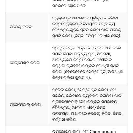
ସ୍ତରରେ ହୋଇପାରେ
ଗ୍ରାହକଙ୍କ ଆଚରଣର ପୂର୍ବାନୁମାନ କରିବା
କିମ୍ବା ଗ୍ରାହକଙ୍କ ବିଷୟରେ ସମ୍ଭାବ୍ୟ
ମଡେଲ୍ କରିବା
ବୈଶିଷ୍ଟ୍ୟଗୁଡ଼ିକ ସୂଚିତ କରିବା ପାଇଁ ମଡେଲ୍
ସୃଷ୍ଟି କରିବା (କିମ୍ବା “ନିୟମ”ର ଏକ ସେଟ୍).
ପ୍ରକୃତ କିମ୍ବା ଆନୁମାନିକ ସୂଚନା ଆଧାରରେ
ସମାନ କିମ୍ବା ସାଦୃଶ୍ୟ ଗୁଣ, ଅବସ୍ଥା,
ଆବଶ୍ୟକତା କିମ୍ବା ପସନ୍ଦ ଅଂଶୀଦାର
ସେଗ୍‌ମେଣ୍ଟ କରିବା
କରୁଥିବା ଗ୍ରାହକମାନଙ୍କର ଗୋଷ୍ଠୀ ସୃଷ୍ଟି
କରିବା (ବେଳେବେଳେ ସେଗ୍‌ମେଣ୍ଟ, ଅଡିଅନ୍ସ
କିମ୍ବା ତାଲିକା କୁହାଯାଏ).
ମଡେଲ୍ କରିବା, ସେଗ୍‌ମେଣ୍ଟ କରିବା ଏବଂ
ସକ୍ରିୟ କରିବାରେ ବ୍ୟବହାର କରାଯିବା ପାଇଁ
ଗ୍ରାହକମାନଙ୍କୁ ସେମାନଙ୍କର ସମ୍ଭାବ୍ୟ
ପ୍ରୋଫାଇଲ୍ କରିବା
ବୈଶିଷ୍ଟ୍ୟ, ଆଚରଣ ଏବଂ/କିମ୍ବା
ଜନସଂଖ୍ୟା ଆଧାରରେ ଲେବଲ୍ କରିବା କିମ୍ବା
ବର୍ଣ୍ଣନା କରିବା.
ଉପଭୋକ୍ତା ଡାଟା ଏବଂ Choreograph