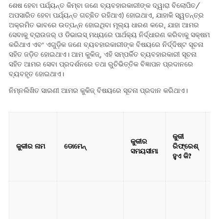
ଶେଷ ହେବା ପର୍ଯ୍ୟନ୍ତ କିମ୍ବା ଜଣେ ବ୍ୟବହାରକାରୀଙ୍କ ଦ୍ୱାରା ବିଲୋପିତ/
ଅପସାରିତ ହେବା ପର୍ଯ୍ୟନ୍ତ ଗଚ୍ଛିତ ରହିଥାଏ) ହୋଇଥାଏ, ଯାହାକି ସ୍ୱତନ୍ତ୍ର
ଅକ୍ରମିତ ଭାବରେ ଉତ୍ପନ୍ନ ହୋଇଥିବା ମୂଲ୍ୟ ଧାରଣ କରେ, ଯାହା ଆମର
ସେବାକୁ ବ୍ରାଉଜର୍​ ଓ ଡିଭାଇସ୍ ମଧ୍ୟରେ ପାର୍ଥକ୍ୟ ନିର୍ଦ୍ଧାରଣ କରିବାକୁ ସକ୍ଷମ
କରିଥାଏ ଏବଂ ଏଗୁଡ଼ିକ ଜଣେ ବ୍ୟବହାରକାରୀଙ୍କ ବିଷୟରେ ନିର୍ଦ୍ଦିଷ୍ଟ ସୂଚନା
ସହିତ ଜଡ଼ିତ ହୋଇଥାଏ। ଆମ କୁକିଜ୍, ଏହି ସମ୍ପର୍କିତ ବ୍ୟବହାରକାରୀ ସୂଚନା
ସହିତ ଆମର ସେବା ପ୍ରଦର୍ଶନରେ ତଥା ରୁଚିଭିତ୍ତିକ ବିଜ୍ଞାପନ ପ୍ରଦାନରେ
ବ୍ୟବହୃତ ହୋଇଥାଏ।
ନିମ୍ନଲିଖିତ ସାରଣୀ ଆମର କୁକିଜ୍ ବିଷୟରେ ସୂଚନା ପ୍ରଦାନ କରିଥାଏ।
କୁକୀ
କୁକୀର
କ
କୁକୀର ନାମ
ଡୋମେନ୍
ରିଫ୍ରେଶ୍
ସମୟସୀମା
ହ
ହୁଏ କି?