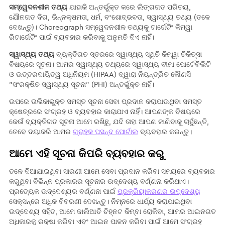
ସମ୍ୱେଦନଶୀଳ ତଥ୍ୟ
ଯାହାକି ଅନ୍ତର୍ଭୁକ୍ତ କରେ ଲିଙ୍ଗଗତ ପରିଚୟ,
ଯୌନଗତ ଦିଗ, ଭିନ୍ନକ୍ଷମତା, ଧର୍ମ, ବଂଶୋଦ୍ଭବତା, ସ୍ୱାସ୍ଥ୍ୟ ତଥ୍ୟ (ତଳେ
ଦେଖନ୍ତୁ)। Choreograph ସମ୍ୱେଦନଶୀଳ ତଥ୍ୟକୁ ଟାର୍ଗେଟିଂ କିମ୍ୱା
ରିଟାର୍ଗେଟିଂ ପାଇଁ ବ୍ୟବହାର କରିବାକୁ ଅନୁମତି ଦିଏ ନାହିଁ।
ସ୍ୱାସ୍ଥ୍ୟ ତଥ୍ୟ
ବ୍ୟକ୍ତିଗତ ସ୍ତରରେ ସ୍ୱାସ୍ଥ୍ୟ ସ୍ଥିତି କିମ୍ୱା ଚିକିତ୍ସା
ବିଷୟରେ ସୂଚନା। ଆମର ସ୍ୱାସ୍ଥ୍ୟ ତଥ୍ୟରେ ସ୍ୱାସ୍ଥ୍ୟ ବୀମା ପୋର୍ଟେବିଲିଟି
ଓ ଉତ୍ତରଦାୟିତ୍ୱ ଅଧିନିୟମ (HIPAA) ଦ୍ୱାରା ନିୟନ୍ତ୍ରିତ କୌଣସି
"ସଂରକ୍ଷିତ ସ୍ୱାସ୍ଥ୍ୟ ସୂଚନା" (PHI) ଅନ୍ତର୍ଭୁକ୍ତ ନାହିଁ।
ଉପରେ ତାଲିକାଭୁକ୍ତ ସମସ୍ତ ସୂଚନା ସେବା ପ୍ରଦାନ କରାଯାଉଥିବା ସମସ୍ତ
କ୍ଷେତ୍ରରେ ସଂଗ୍ରହ ଓ ବ୍ୟବହାର କାରାଯାଏ ନାହିଁ। ଆପଣଙ୍କ ବିଷୟରେ
କେଉଁ ବ୍ୟକ୍ତିଗତ ସୂଚନା ଆମେ ରଖିଛୁ, ଯଦି ତାହା ଆପଣ ଜାଣିବାକୁ ଚାହୁଁଛନ୍ତି,
ତେବେ ଦୟାକରି ଆମର
ଗ୍ରାହକ ପସନ୍ଦ ପୋର୍ଟାଲ
ବ୍ୟବହାର କରନ୍ତୁ।
ଆମେ ଏହି ସୂଚନା କିପରି ବ୍ୟବହାର କରୁ
ତଳେ ଦିଆଯାଇଥିବା ସାରଣୀ ଆମେ ସେବା ପ୍ରଦାନ କରିବା ସମୟରେ ବ୍ୟବହାର
କରୁଥିବା ବିଭିନ୍ନ ପ୍ରକାରର ସୂଚନାର ଉଦ୍ଦେଶ୍ୟ ବର୍ଣ୍ଣନା କରିଥାଏ।
ପ୍ରତ୍ୟେକ ଉଦ୍ଦେଶ୍ୟର ବର୍ଣ୍ଣନା ପାଇଁ
ପ୍ରକ୍ରିୟାକରଣର ଉଦ୍ଦେଶ୍ୟ
ସେକ୍ସନ୍‌ରେ ଅଧିକ ବିବରଣୀ ଦେଖନ୍ତୁ। ନିମ୍ନରେ ଧାର୍ଯ୍ୟ କରାଯାଇଥିବା
ଉଦ୍ଦେଶ୍ୟ ସହିତ, ଆମେ ଜାଲିଆତି ଚିହ୍ନଟ କିମ୍ବା ରୋକିବା, ଆମର ଆଇନଗତ
ଅଧିକାରକୁ ରକ୍ଷା କରିବା ଏବଂ ଆଇନ ପାଳନ କରିବା ପାଇଁ ଆମେ ସଂଗ୍ରହ