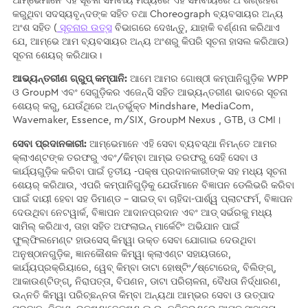
ଆମ୍ଭେମାନେ ଏହି ସୂଚନା ସମବାୟ ମଧ୍ୟରେ ଏହି ସମବାୟରେ ଅଂଶଗ୍ରହଣ
କରୁଥିବା ସଦସ୍ୟବୃନ୍ଦଙ୍କ ସହିତ ତଥା Choreograph ବ୍ୟବସାୟର ଅନ୍ୟ
ଅଂଶ ସହିତ (
ସୂଚନାର ଉତ୍ସ
ବିଭାଗରେ ଦେଖନ୍ତୁ, ଯାହାକି ବର୍ଣ୍ଣନା କରିଥାଏ
ଯେ, ଆମ୍ଭେ ଆମ ବ୍ୟବସାୟର ଅନ୍ୟ ଅଂଶରୁ କିପରି ସୂଚନା ହାସଲ କରିଥାଉ)
ସୂଚନା ଶେୟର୍ କରିଥାଉ।
ଆଭ୍ୟନ୍ତରୀଣ ଗ୍ରୁପ୍ କମ୍ପାନି:
ଆମେ ଆମର ଗୋଷ୍ଠୀ କମ୍ପାନିଗୁଡ଼ିକ WPP
ଓ GroupM ଏବଂ ସେଗୁଡ଼ିକର ଏଜେନ୍ସି ସହିତ ଆଭ୍ୟନ୍ତରୀଣ ଭାବରେ ସୂଚନା
ଶେୟର୍ କରୁ, ଯେଉଁଥିରେ ଅନ୍ତର୍ଭୁକ୍ତ Mindshare, MediaCom,
Wavemaker, Essence, m/SIX, GroupM Nexus , GTB, ଓ CMI।
ସେବା ପ୍ରଦାନକାରୀ:
ଆମ୍ଭେମାନେ ଏହି ସେବା ବ୍ୟବସ୍ଥା ନିମନ୍ତେ ଆମର
କ୍ଲାଏଣ୍ଟଙ୍କ ତରଫରୁ ଏବଂ/କିମ୍ବା ଆମ୍ଭ ତରଫରୁ ସେହି ସେବା ଓ
କାର୍ଯ୍ୟଗୁଡ଼ିକ କରିବା ପାଇଁ ତୃତୀୟ -ପକ୍ଷ ପ୍ରଦାନକାରୀଙ୍କ ସହ ମଧ୍ୟ ସୂଚନା
ଶେୟର୍ କରିଥାଉ, ଏପରି କମ୍ପାନିଗୁଡ଼ିକୁ ଯେଉଁମାନେ ବିଜ୍ଞାପନ ଡେଲିଭରି କରିବା
ପାଇଁ ଦାୟୀ ହେବା ସହ ଡିମାଣ୍ଡ - ସାଇଡ୍​ ବା ଚାହିଦା-ପାର୍ଶ୍ୱ ପ୍ଲାଟଫର୍ମ, ବିଜ୍ଞାପନ
ଦେଉଥିବା ନେଟୱାର୍କ, ବିଜ୍ଞାପନ ଆଦାନପ୍ରଦାନ ଏବଂ ଆଡ୍ ସର୍ଭରକୁ ମଧ୍ୟ
ସାମିଲ୍ କରିଥାଏ, ତାହା ସହିତ ଅଫଲାଇନ୍ ମାର୍କେଟିଂ ଅଭିଯାନ ପାଇଁ
ଫୁଲ୍‌ଫିଲମେଣ୍ଟ ହାଉସେସ୍ କିମ୍ୱା ଉକ୍ତ ସେବା ଯୋଗାଇ ଦେଉଥିବା
ଅନୁଷ୍ଠାନଗୁଡ଼ିକ, ଜ୍ଞାନକୌଶଳ କିମ୍ୱା କ୍ଲାଏଣ୍ଟ ସହାୟତାରେ,
କାର୍ଯ୍ୟପ୍ରକ୍ରିୟାରେ, ୱେବ୍ କିମ୍ବା ଡାଟା ହୋଷ୍ଟିଂ/ଷ୍ଟୋରେଜ୍, ବିଲିଙ୍ଗ୍,
ଆକାଉଣ୍ଟିଙ୍ଗ୍, ନିରାପତ୍ତା, ବିପଣନ, ଡାଟା ପରିଚାଳନା, ବୈଧତା ନିର୍ଦ୍ଧାରଣ,
ଉନ୍ନତି କିମ୍ୱା ପରିଚ୍ଛନ୍ନତା କିମ୍ବା ଅନ୍ୟଥା ଆମ୍ଭର ସେବା ଓ ଉତ୍ପାଦ