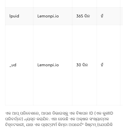
ସ
ଅ
lpuid
Lemonpi.io
365 ଦିନ
ହଁ
I
ସେ
ଉ
ID
ଉ
ଦ୍
ବି
_ud
Lemonpi.io
30 ଦିନ
ହଁ
ୱ
ଦ
ବା
ର
ଏ
କ
କ
ଏକ ଆପ୍ ପରିବେଶରେ, ଆପଣ ଡିଭାଇସ୍​କୁ ଏକ ବିଜ୍ଞାପନ ID (ଏକ କୁକୀID
ପରିବର୍ତ୍ତେ) ନ୍ୟସ୍ତ କରାଯିବ. ଏହା ହେଉଛି ଏକ ଅକ୍ଷର ସଂଖ୍ୟାତ୍ମକ
ଚିହ୍ନଟକାରୀ, ଯାହା ଏକ ପ୍ଲାଟ୍‌ଫର୍ମ କିମ୍ବା ଅପରେଟିଂ ସିଷ୍ଟମ୍ (ଯେପରିକି