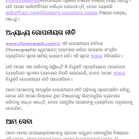
ବ୍ୟକ୍ତିବିଶେଷଙ୍କର
ଗୋପନୀୟତା ଅଧିକାର ବିଷୟକ ସେକ୍ସନ୍ ମଧ୍ୟ ପଢ଼ନ୍ତୁ।
ଯଦି ଆପଣ କାଲିଫର୍ନିଆର ବାସିନ୍ଦା ହୋଇଥା’ନ୍ତି, ତେବେ ଦୟାକରି
କାଲିଫର୍ନିଆର ବ୍ୟକ୍ତିବିଶେଷଙ୍କ ଗୋପନୀୟତା ଅଧିକାର
ବିଷୟକ ସେକ୍ସନ୍
ପଢ଼ନ୍ତୁ।
ଅନ୍ୟାନ୍ୟ ଗୋପନୀୟତା ନୀତି
www.choreograph.comରେ
ଏହି ଗୋପନୀୟତା ନୀତିରେ
Choreographର ୱେବସାଇଟ୍ ବ୍ୟବହାର କରିବା ସମୟରେ ସଂଗୃହିତ
ବ୍ୟକ୍ତିଗତ ସୂଚନା ସାମିଲ୍‌ କରାଯାଏ ନାହିଁ। ଏହି ସୂଚନା
ଏଠାରେ
ମିଳିପାରିବ।
ଯଦି ଆପଣ ଏହା ଜାଣିବାକୁ ଚାହୁଁଛନ୍ତି କି ନିଯୁକ୍ତି ପ୍ରକ୍ରିୟାରେ ଆପଣଙ୍କ
ବ୍ୟକ୍ତିଗତ ସୂଚନାର ବ୍ୟବହାର କିପରି କରାଯାଇଛି, ତେବେ ଆପଣ
ଏଠାରେ
ନିଯୁକ୍ତି ଗୋପନୀୟତା ନୀତି ପାଇପାରିବେ।
ଆମେ ଆପଣଙ୍କୁ ସମ୍ପୂର୍ଣ୍ଣ ଗୋପନୀୟତା ନୀତି ପଢ଼ିବାକୁ ପ୍ରୋତ୍ସାହିତ କରିବୁ,
ହେଲେ ଯଦି ଆପଣ ନିମ୍ନରେ ଥିବା ବିଷୟବସ୍ତୁ ଲିଙ୍କଗୁଡ଼ିକ ବ୍ୟବହାର
କରିବାକୁ ପସନ୍ଦ କରନ୍ତି, ତେବେ ସେଗୁଡିକ ଆପଣଙ୍କୁ ବ୍ୟକ୍ତିଗତ ଅନୁଭାଗକୁ
ନେଇଯିବ:
ଆମ ସେବା
ଆମେ ଆମର ଉପଭୋକ୍ତାମାନଙ୍କୁ ପ୍ରଦାନ କରୁଥିବା ସେବାଗୁଡ଼ିକ ବିଷୟରେ