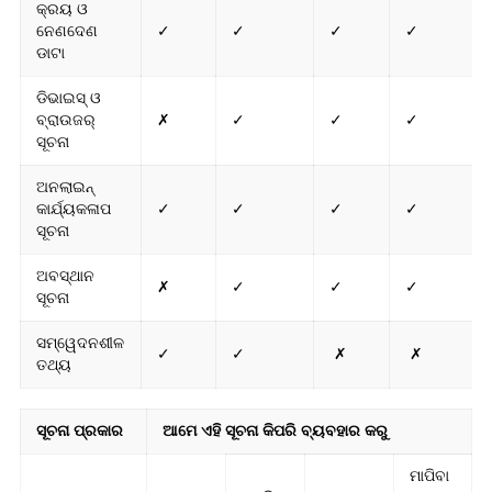
କ୍ରୟ ଓ
ନେଣଦେଣ
✓
✓
✓
✓
ଡାଟା
ଡିଭାଇସ୍ ଓ
ବ୍ରାଉଜର୍
✗
✓
✓
✓
ସୂଚନା
ଅନଲାଇନ୍
କାର୍ଯ୍ୟକଳାପ
✓
✓
✓
✓
ସୂଚନା
ଅବସ୍ଥାନ
✗
✓
✓
✓
ସୂଚନା
ସମ୍ୱେଦନଶୀଳ
✓
✓
✗
✗
ତଥ୍ୟ
ସୂଚନା ପ୍ରକାର
ଆମେ ଏହି ସୂଚନା କିପରି ବ୍ୟବହାର କରୁ
ମାପିବା