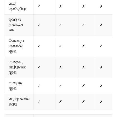
ସର୍ଭେ
✓
✗
✗
✗
ପ୍ରତିକ୍ରିୟା
କ୍ରୟ ଓ
ନେଣଦେଣ
✓
✓
✓
✗
ଡାଟା
ଡିଭାଇସ୍ ଓ
ବ୍ରାଉଜର୍
✓
✓
✗
✓
ସୂଚନା
ଅନଲାଇନ୍
କାର୍ଯ୍ୟକଳାପ
✓
✗
✗
✗
ସୂଚନା
ଅବସ୍ଥାନ
✓
✓
✗
✗
ସୂଚନା
ସମ୍ୱେଦନଶୀଳ
✓
✗
✗
✗
ତଥ୍ୟ