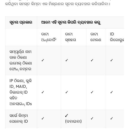
କରିଥିବା ସମସ୍ତ କିମ୍ବା ଏକ ମିଶ୍ରଣର ସୂଚନା ବ୍ୟବହାର କରିପାରିବା।
ସୂଚନା ପ୍ରକାର
ଆମେ ଏହି ସୂଚନା କିପରି ବ୍ୟବହାର କରୁ
ଡାଟା
ଡାଟା
ଡାଟା
ID
ଅନ୍‌ବୋର୍ଡିଂ
ସ୍ଵଛତା
ମେଳଣ
ରିଜୋଲ୍ୟୁସନ
ସମ୍ପୂର୍ଣ୍ଣ ନାମ
ଡାକ ଠିକଣା
✓
✓
✓
✓
ଇମେଲ୍ ଠିକଣା
ଫୋନ୍ ନମ୍ବର
IP ଠିକଣା, କୁକି
ID, MAID,
ଡିଭାଇସ୍ ID
✓
✓
✓
✓
ସହିତ
ଅନଲାଇନ୍ IDs
ସର୍ଭେ କିମ୍ବା
✓
✓
✓
✓
ପେନେଲ୍ ID
(ଦବାଇବା)