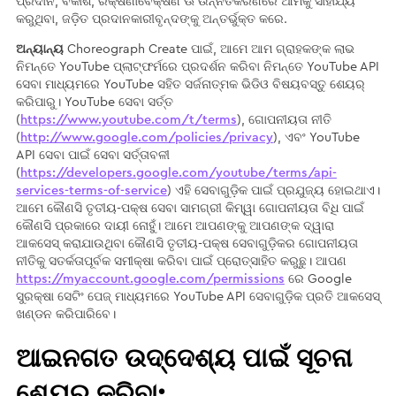
ପ୍ରଦାନ, ବିକାଶ, ରକ୍ଷଣାବେକ୍ଷଣ ଊ ଉନ୍ନତିକରଣରେ ଆମକୁ ସାହାଯ୍ୟ
କରୁଥିବା, ଜଡ଼ିତ ପ୍ରଦାନକାରୀବୃନ୍ଦଙ୍କୁ ଅନ୍ତର୍ଭୁକ୍ତ କରେ.
ଅନ୍ୟାନ୍ୟ
Choreograph Create ପାଇଁ, ଆମେ ଆମ ଗ୍ରାହକଙ୍କ ଲାଭ
ନିମନ୍ତେ YouTube ପ୍ଲାଟ୍‌ଫର୍ମରେ ପ୍ରଦର୍ଶନ କରିବା ନିମନ୍ତେ YouTube API
ସେବା ମାଧ୍ୟମରେ YouTube ସହିତ ସର୍ଜନାତ୍ମକ ଭିଡିଓ ବିଷୟବସ୍ତୁ ଶେୟର୍
କରିପାରୁ। YouTube ସେବା ସର୍ତ୍ତ
(
https://www.youtube.com/t/terms
), ଗୋପନୀୟତା ନୀତି
(
http://www.google.com/policies/privacy
), ଏବଂ YouTube
API ସେବା ପାଇଁ ସେବା ସର୍ତ୍ତାବଳୀ
(
https://developers.google.com/youtube/terms/api-
services-terms-of-service
) ଏହି ସେବାଗୁଡ଼ିକ ପାଇଁ ପ୍ରଯୁଜ୍ୟ ହୋଇଥାଏ।
ଆମେ କୌଣସି ତୃତୀୟ-ପକ୍ଷ ସେବା ସାମଗ୍ରୀ କିମ୍ୱା ଗୋପନୀୟତା ବିଧି ପାଇଁ
କୌଣସି ପ୍ରକାରେ ଦାୟୀ ନୋହୁଁ। ଆମେ ଆପଣଙ୍କୁ ଆପଣଙ୍କ ଦ୍ୱାରା
ଆକସେସ୍ କରାଯାଉଥିବା କୌଣସି ତୃତୀୟ-ପକ୍ଷ ସେବାଗୁଡ଼ିକର ଗୋପନୀୟତା
ନୀତିକୁ ସତର୍କତାପୂର୍ବକ ସମୀକ୍ଷା କରିବା ପାଇଁ ପ୍ରୋତ୍ସାହିତ କରୁଛୁ। ଆପଣ
https://myaccount.google.com/permissions
ରେ Google
ସୁରକ୍ଷା ସେଟିଂ ପେଜ୍ ମାଧ୍ୟମରେ YouTube API ସେବାଗୁଡ଼ିକ ପ୍ରତି ଆକସେସ୍
ଖଣ୍ଡନ କରିପାରିବେ।
ଆଇନଗତ ଉଦ୍ଦେଶ୍ୟ ପାଇଁ ସୂଚନା
ଶେୟର୍ କରିବା: